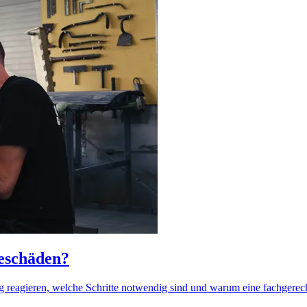
ieschäden?
tig reagieren, welche Schritte notwendig sind und warum eine fachgerech